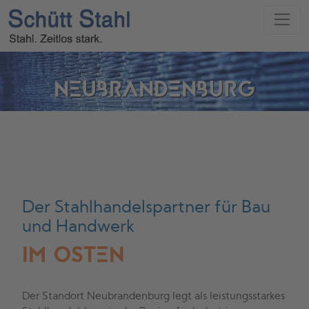
Direkt zur Hauptnavigation springen
Direkt zum Inhalt springen
NEUBRANDENBURG
Der Stahlhandelspartner für Bau
und Handwerk
IM OSTEN
Der Standort Neubrandenburg legt als leistungsstarkes