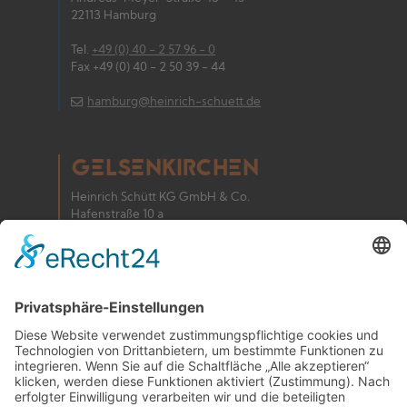
22113 Hamburg
Tel.
+49 (0) 40 - 2 57 96 - 0
Fax +49 (0) 40 - 2 50 39 - 44
hamburg@heinrich-schuett.de
GELSENKIRCHEN
Heinrich Schütt KG GmbH & Co.
Hafenstraße 10 a
45881 Gelsenkirchen
Tel.
+49 (0)2 09 - 9 40 47 - 0
Fax +49 (0)2 09 - 9 40 47 - 199
gelsenkirchen@heinrich-schuett.de
NEUBRANDENBURG