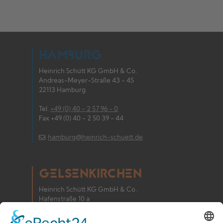
HAMBURG
Heinrich Schütt KG GmbH & Co.
Andreas-Meyer-Straße 43 - 45
22113 Hamburg
Tel.
+49 (0) 40 - 2 57 96 - 0
Fax +49 (0) 40 - 2 50 39 - 44
hamburg@heinrich-schuett.de
GELSENKIRCHEN
Heinrich Schütt KG GmbH & Co.
Hafenstraße 10 a
45881 Gelsenkirchen